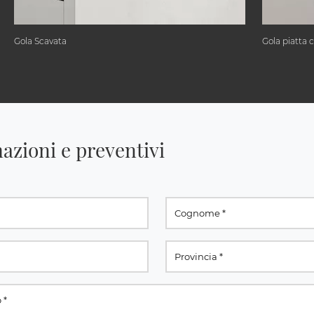
Gola Scavata
Gola piatta 
azioni e preventivi