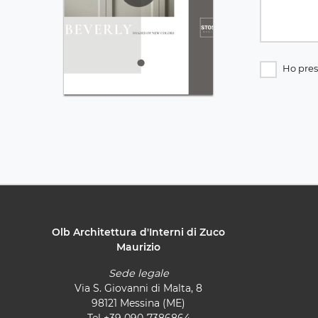
Ho pres
Olb Architettura d'Interni di Zuco
Maurizio
Sede legale
Via S. Giovanni di Malta, 8
98121 Messina (ME)
Tel
+39 090-7386864