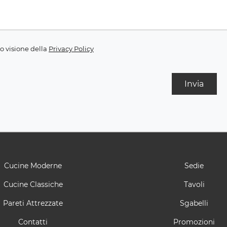
o visione della
Privacy Policy
Invia
Cucine Moderne
Sedie
Cucine Classiche
Tavoli
Pareti Attrezzate
Sgabelli
Contatti
Promozioni