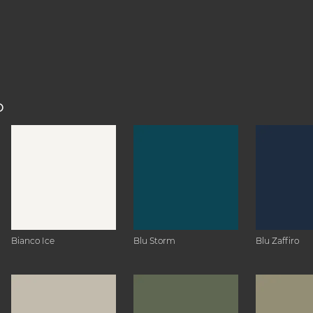
O
Bianco Ice
Blu Storm
Blu Zaffiro