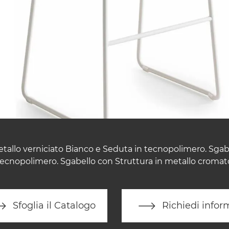
tallo verniciato Bianco e Seduta in tecnopolimero. Sgab
 tecnopolimero. Sgabello con Struttura in metallo cromat
Sfoglia il Catalogo
Richiedi infor