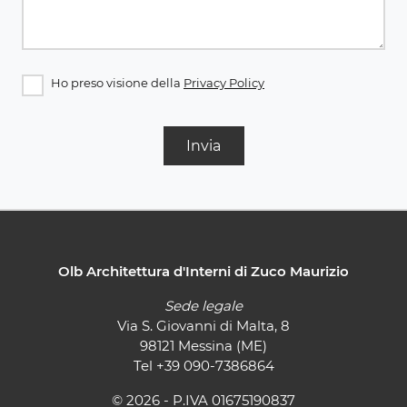
Ho preso visione della
Privacy Policy
Invia
Olb Architettura d'Interni di Zuco Maurizio
Sede legale
Via S. Giovanni di Malta, 8
98121 Messina (ME)
Tel
+39 090-7386864
© 2026 - P.IVA 01675190837