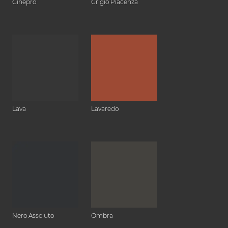
Ginepro
Grigio Piacenza
Lava
Lavaredo
Nero Assoluto
Ombra