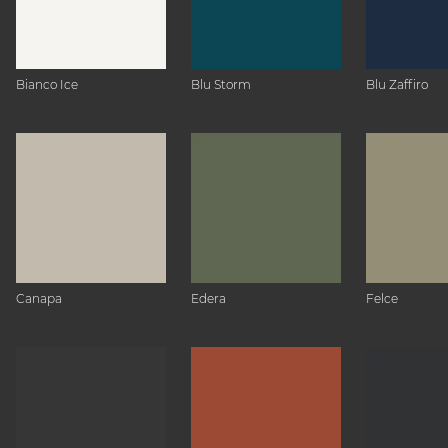
Bianco Ice
Blu Storm
Blu Zaffiro
Canapa
Edera
Felce