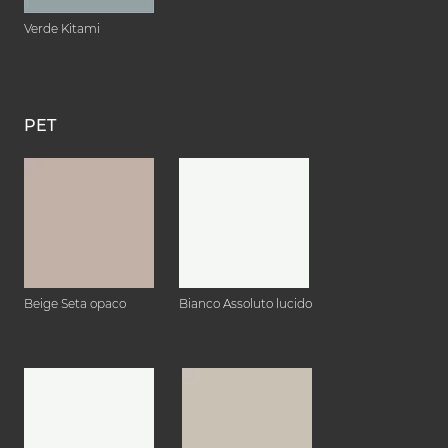
Verde Kitami
PET
Beige Seta opaco
Bianco Assoluto lucido