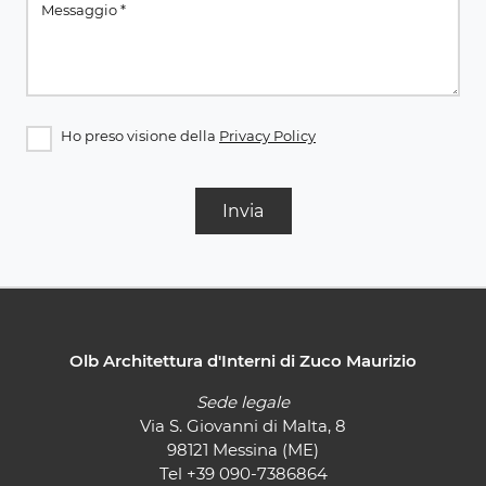
Ho preso visione della
Privacy Policy
Invia
Olb Architettura d'Interni di Zuco Maurizio
Sede legale
Via S. Giovanni di Malta, 8
98121 Messina (ME)
Tel
+39 090-7386864