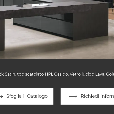
ck Satin, top scatolato HPL Ossido. Vetro lucido Lava. Go
Sfoglia il Catalogo
Richiedi infor