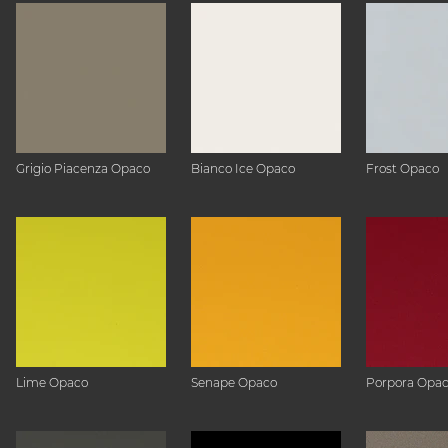
Grigio Piacenza Opaco
Bianco Ice Opaco
Frost Opaco
Lime Opaco
Senape Opaco
Porpora Opa