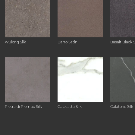
Wulong Silk
Barro Satin
Basalt Black 
Pietra di Piombo Silk
Calacatta Silk
Calatorio Silk