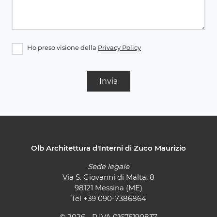
Ho preso visione della
Privacy Policy
Invia
Olb Architettura d'Interni di Zuco Maurizio
Sede legale
Via S. Giovanni di Malta, 8
98121 Messina (ME)
Tel
+39 090-7386864
© 2026 - P.IVA 01675190837